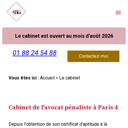
Panneau de gestion des cookies
menu
Le cabinet est ouvert au mois d'août 2026
01 88 24 54 88
Contactez-moi
Vous êtes ici :
Accueil
> Le cabinet
Cabinet de l'avocat pénaliste à Paris 4
Depuis l'obtention de son certificat d'aptitude à la