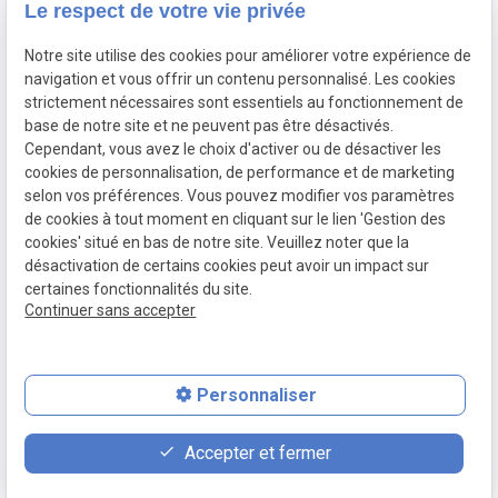
Le respect de votre vie privée
Plan du
Mentions
Notre site utilise des cookies pour améliorer votre expérience de
site
légales
navigation et vous offrir un contenu personnalisé. Les cookies
strictement nécessaires sont essentiels au fonctionnement de
base de notre site et ne peuvent pas être désactivés.
Politique de
Cependant, vous avez le choix d'activer ou de désactiver les
confidentialité
cookies de personnalisation, de performance et de marketing
19 Bd Morland 75004 PARIS
selon vos préférences. Vous pouvez modifier vos paramètres
de cookies à tout moment en cliquant sur le lien 'Gestion des
Gestion des cookies
cookies' situé en bas de notre site. Veuillez noter que la
désactivation de certains cookies peut avoir un impact sur
Siret :
50328230300059
certaines fonctionnalités du site.
Continuer sans accepter
Personnaliser
place
contact_page
phone
Accepter et fermer
Plan d'accès
Contact
01 88 24 54 88